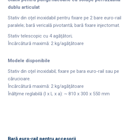
dublu
articulat
Stativ din oţel inoxidabil pentru fixare pe 2 bare euro-rail
paralele; bară vericală pivotantă; bară fixare injectomat.
Stativ telescopic cu 4 agăţători;
Încărcătură maximă: 2 kg/agăţătoare
Modele disponibile
Stativ din oţel inoxidabil; fixare pe bara euro-rail sau pe
cărucioare.
Încărcătură maximă: 2 kg/agăţătoare
Înălţime reglabilă (l x L x a): ~ 810 x 300 x 550 mm
Bară euro-rail pentru accesorii