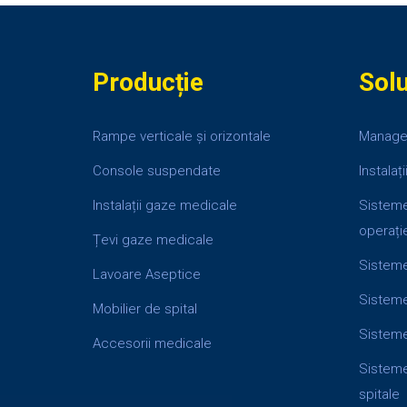
Producție
Solu
Rampe verticale și orizontale
Manage
Console suspendate
Instalaț
Instalații gaze medicale
Sisteme
operați
Țevi gaze medicale
Sisteme 
Lavoare Aseptice
Sistem
Mobilier de spital
Sisteme
Accesorii medicale
Sisteme
spitale