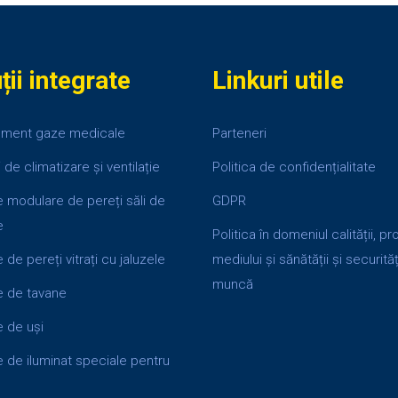
ții integrate
Linkuri utile
ment gaze medicale
Parteneri
ii de climatizare și ventilație
Politica de confidențialitate
 modulare de pereți săli de
GDPR
e
Politica în domeniul calității, pr
de pereți vitrați cu jaluzele
mediului și sănătății și securități
muncă
e de tavane
 de uși
 de iluminat speciale pentru