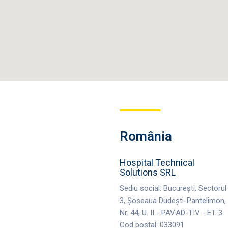
România
Hospital Technical
Solutions SRL
Sediu social: București, Sectorul
3, Șoseaua Dudești-Pantelimon,
Nr. 44, U. II - PAV.AD-TIV - ET. 3
Cod poștal: 033091