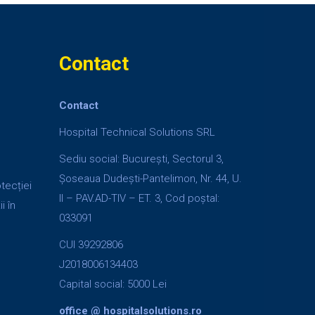
Contact
Contact
Hospital Technical Solutions SRL
Sediu social: București, Sectorul 3,
Șoseaua Dudești-Pantelimon, Nr. 44, U.
otecției
II – PAV.AD-TIV – ET. 3, Cod poștal:
i în
033091
CUI 39292806
J2018006134403
Capital social: 5000 Lei
office @ hospitalsolutions.ro